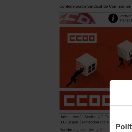
Confederación Sindical de Comisiones
Portal 
Transpa
Inicio
Acción Sindical y T. Estratégicas
Em
LGTBI plus
Protección social
Juventud
Polí
Nuestra·organización
Contacto Servicios 