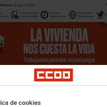
 Obreras
| 8 agosto 2026.
de
Publicaciones
Nuestra
Fundación
D
rencia
y documentos
organización
Organismos
13 Congreso
Aquí estamos
Agenda
Buscador
pleo
Estudios
Formación
Internacional
Migraciones
Institucional y M. Soci
tica de cookies
Jurídicos