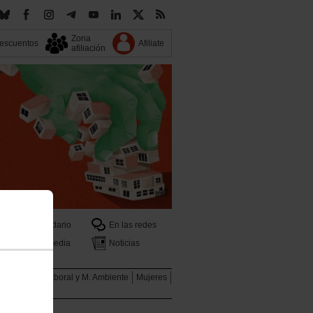
Zona
escuentos
Afiliate
afiliación
Calendario
En las redes
Multimedia
Noticias
ales
Salud Laboral y M. Ambiente
Mujeres