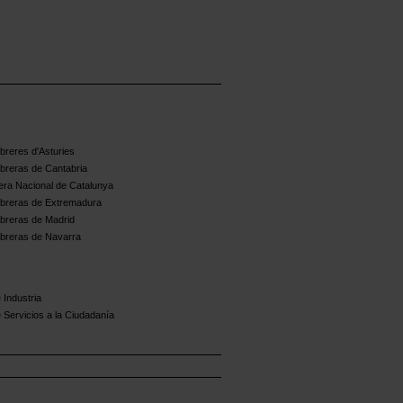
reres d'Asturies
breras de Cantabria
ra Nacional de Catalunya
breras de Extremadura
breras de Madrid
breras de Navarra
 Industria
 Servicios a la Ciudadanía